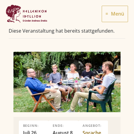
Zum
Inhalt
Menü
springen
Diese Veranstaltung hat bereits stattgefunden.
BEGINN:
ENDE:
ANGEBOT:
Juli 26
August 8
Sprache