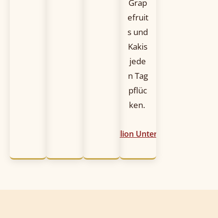
Grap
efruit
s und
Kakis
jede
n Tag
pflüc
ken.
Idyllion Unterkünfte