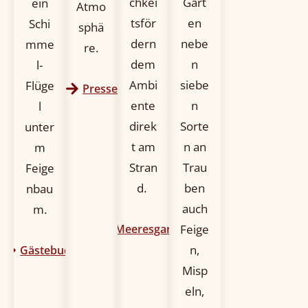
chkei
Gart
ein
Atmo
tsför
en
Schi
sphä
dern
nebe
mme
re.
dem
n
l-
Ambi
siebe
Flüge
Presse
ente
n
l
direk
Sorte
unter
t am
n an
m
Stran
Trau
Feige
d.
ben
nbau
auch
m.
Meeresgarten
Feige
n,
Gästebuch
Misp
eln,