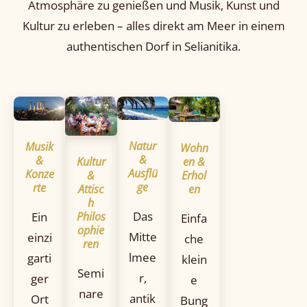
Atmosphäre zu genießen und Musik, Kunst und
Kultur zu erleben – alles direkt am Meer in einem
authentischen Dorf in Selianitika.
Natur
Musik
Wohn
&
&
Kultur
en &
Ausflü
Konze
&
Erhol
ge
rte
Attisc
en
h
Das
Philos
Ein
Einfa
ophie
Mitte
einzi
che
ren
lmee
garti
klein
Semi
r,
ger
e
nare
antik
Ort
Bung