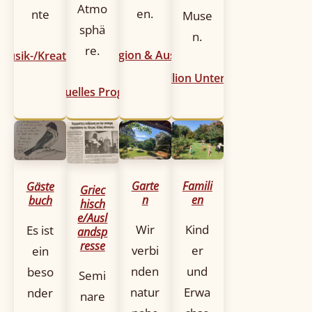
Atmo
en.
nte
Muse
sphä
n.
re.
Region & Ausflüge
 Musik-/Kreativgruppen
Idyllion Unterkünfte
Aktuelles Programm
Garte
Famili
Gäste
Griec
n
en
buch
hisch
e/Ausl
Wir
Kind
Es ist
andsp
resse
verbi
er
ein
nden
und
beso
Semi
natur
Erwa
nder
nare