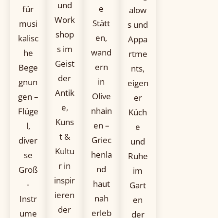
und
e
für
alow
Work
Stätt
musi
s und
shop
en,
kalisc
Appa
s im
wand
he
rtme
Geist
ern
Bege
nts,
der
in
gnun
eigen
Antik
Olive
gen –
er
e,
nhain
Flüge
Küch
Kuns
en –
l,
e
t &
Griec
diver
und
Kultu
henla
se
Ruhe
r in
nd
Groß
im
inspir
haut
-
Gart
ieren
nah
Instr
en
der
erleb
ume
der