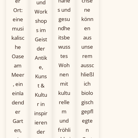
nahe
chse
er
und
s und
ne
Ort:
Work
gesu
könn
eine
shop
ndhe
en
musi
s im
itsbe
aus
kalisc
Geist
wuss
unse
he
der
tes
rem
Oase
Antik
Woh
aussc
am
e,
nen
hließl
Meer
Kuns
mit
ich
, ein
t &
kultu
biolo
einla
Kultu
relle
gisch
dend
r in
m
gepfl
er
inspir
und
egte
Gart
ieren
fröhli
n
en,
der