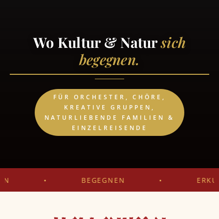
Wo Kultur & Natur
sich
begegnen.
FÜR ORCHESTER, CHÖRE,
KREATIVE GRUPPEN,
NATURLIEBENDE FAMILIEN &
EINZELREISENDE
BEGEGNEN
•
ERKUNDEN
•