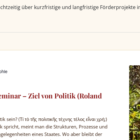
tzeitig über kurzfristige und langfristige Förderprojekte 
phie
minar – Ziel von Politik (Roland
ik sein? (Τί τὸ τῆς πολιτικῆς τέχνης τέλος εἶναι χρή;)
 spricht, meint man die Strukturen, Prozesse und
ngelegenheiten eines Staates. Wo aber bleibt der