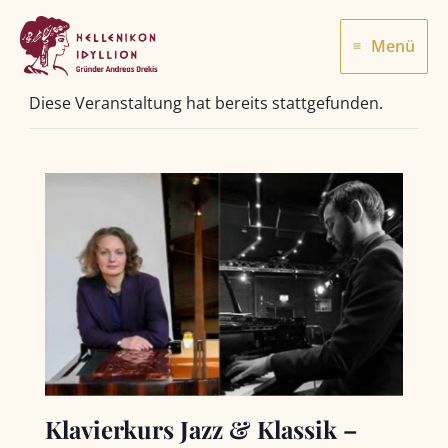
Zum
Inhalt
Menü
springen
Diese Veranstaltung hat bereits stattgefunden.
Klavierkurs Jazz & Klassik –